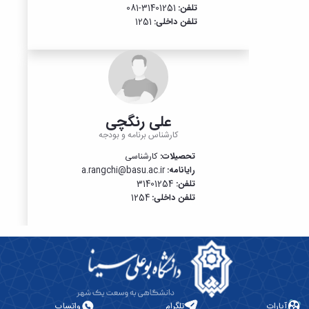
تلفن:
31401251-081
تلفن داخلی:
1251
علی رنگچی
کارشناس برنامه و بودجه
تحصیلات:
کارشناسی
رایانامه:
a.rangchi@basu.ac.ir
تلفن:
31401254
​​​​​​​تلفن داخلی:
1254
آپارات
تلگرام
واتساپ