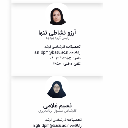
تشکیلات
آموزشی
و
نظر
روشها
سنجی
بودجه
دوره‌های
هزینه
آموزشی
آرزو نشاطی تنها
ای
بودجه
رئیس گروه بودجه
سرمایه
تحصیلات:
کارشناسی ارشد
ای
رایانامه:
a.n_dpm@basu.ac.ir
برنامه
تلفن:
31401255-081
های
تلفن داخلی:
1255
راهبردی
اقتصاد
مقاومتی
نسیم غلامی
کارشناس مسئول برنامه‌ریزی
تحصیلات:
کارشناسی ارشد
رایانامه:
n.gh_dpm@basu.ac.ir