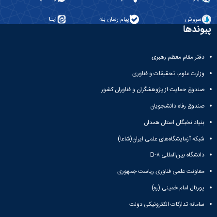
سروش
پیام رسان بله
ایتا
پیوندها
دفتر مقام معظم رهبری
وزارت علوم، تحقیقات و فناوری
صندوق حمایت از پژوهشگران و فناوران کشور
صندوق رفاه دانشجویان
بنیاد نخبگان استان همدان
شبکه آزمایشگاه‌های علمی ایران(شاعا)
دانشگاه بین‌المللی D-۸
معاونت علمی فناوری ریاست جمهوری
پورتال امام خمینی (ره)
سامانه تدارکات الکترونیکی دولت