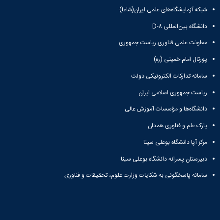
تشکیلات
آموزشی
شبکه آزمایشگاه‌های علمی ایران(شاعا)
و
نظر
روشها
دانشگاه بین‌المللی D-۸
سنجی
بودجه
دوره‌های
معاونت علمی فناوری ریاست جمهوری
هزینه
آموزشی
ای
پورتال امام خمینی (ره)
بودجه
سرمایه
سامانه تدارکات الکترونیکی دولت
ای
ریاست جمهوری اسلامی ایران
برنامه
های
دانشگاه‌ها و مؤسسات آموزش عالی
راهبردی
پارک علم و فناوری همدان
اقتصاد
مقاومتی
مرکز آپا دانشگاه بوعلی سینا
دبیرستان پسرانه دانشگاه بوعلی سینا
سامانه پاسخگوئی به شکایات وزارت علوم، تحقیقات و فناوری