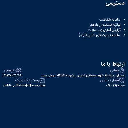
دسترسی
سامانه شفافیت
بیانیه صیانت از داده‌ها
گزارش آماری وب‌ سایت
سامانه فوریت‌های اداری (فؤاد)
ارتباط با ما
نشانی
کدپستی
همدان، چهارباغ شهید مصطفی احمدی روشن، دانشگاه بوعلی سینا
۶۵۱۷۸-۳۸۶۹۵
شماره تماس
پست الکترونیک
public_relation[at]basu.ac.ir
31400000 - 081