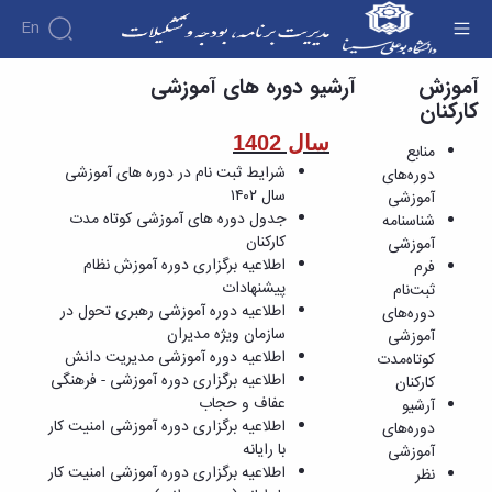
En
آموزش
آرشیو دوره های آموزشی
آرشیو دوره‌های آموزشی - مدیریت برنامه، بودجه و
کارکنان
تشکیلات
درباره
آموزش
سال 1402
منابع
کارکنان
اهداف
شرایط ثبت نام در دوره های آموزشی
دوره‌های
خدمات
و
سال ۱۴۰۲
آموزشی
و
منابع
وظایف
جدول دوره های آموزشی کوتاه مدت
شناسنامه
فرایندها
دوره‌های
مدیریت
کارکنان
ارتباط با
آموزشی
آموزشی
کارکنان
مدیریت
اطلاعیه برگزاری دوره آموزش نظام
فرم
فرآیند
شناسنامه
ساختار
پیشنهادات
ثبت‌نام
تهیه
آموزشی
و
اطلاعیه دوره آموزشی رهبری تحول در
تماس
دوره‌های
و
فرم
تشکیلات
سازمان ویژه مدیران
با
آموزشی
تنظیم
ثبت‌نام
نمودار
اطلاعیه دوره آموزشی مدیریت دانش
ما
کوتاه‌مدت
بودجه
دوره‌های
سامانی
اطلاعیه برگزاری دوره آموزشی - فرهنگی
نشانی
کارکنان
تفصیلی
آموزشی
مدیران
عفاف و حجاب
و
آرشیو
آموزش
کوتاه‌مدت
پیشین
اطلاعیه برگزاری دوره آموزشی امنیت کار
نقشه
دوره‌های
کارکنان
کارکنان
با رایانه
آموزشی
ساختار
آرشیو
اطلاعیه برگزاری دوره آموزشی امنیت کار
نظر
و
دوره‌های