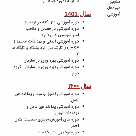
با رایانه (دوره جبرانی)
سنجی
تشکیلات
آموزشی
دوره‌های
و
نظر
سال 1401
آموزشی
روشها
سنجی
بودجه
دوره آموزشی 114 نکته درباره نماز
دوره‌های
هزینه
دوره آموزشی در فضائل و مناقب
آموزشی
ای
امیرالمومنین علی (ع)
بودجه
دوره آموزشی ایمنی و بهداشت محیط (
سرمایه
HSE ) ( کارشناسان آزمایشگاه و کارگاه ها
ای
)
برنامه
دوره آموزشی بهره وری در سازمان
های
دوره آموزشی بهره وری در سازمان
گروه
راهبردی
دوم
اقتصاد
سال 1400
مقاومتی
دوره آموزشی
اصول و مبانی پدافند غیر
عامل
دوره آموزشی
پدافند غیر عامل و
تهدیدات نوین
دوره های آموزش مجازی جمعیت هلال
احمر
دوره توجیهی بدو خدمت